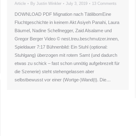
Article
By
Justin Winkler
July 3, 2019
13 Comments
DOWNLOAD PDF Mignation nach TätilibomEine
Fluchtgeschichte in keinem Akt Asiyeh Panahi, Laura
Bäumel, Nadine Schellnegger, Zaid Alsalame und
Gregor Berger Video © nest.treu.beschmutzer.innen,
Spieldauer 7:17 Bühnenbild: Ein Stuhl (optional:
Stuhlgang) überzogen mit rotem Samt (und dadurch
etwas zu schick – fast schon unnötig aufgebrezelt für
die Szenerie) steht stehengelassen aber
selbstbewusst vor einer (Wortge-)Wand(t). Die…