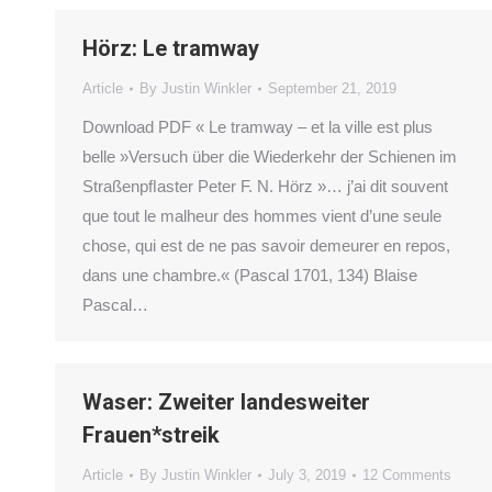
Hörz: Le tramway
Article
By
Justin Winkler
September 21, 2019
Download PDF « Le tramway – et la ville est plus
belle »Versuch über die Wiederkehr der Schienen im
Straßenpﬂaster Peter F. N. Hörz »… j’ai dit souvent
que tout le malheur des hommes vient d’une seule
chose, qui est de ne pas savoir demeurer en repos,
dans une chambre.« (Pascal 1701, 134) Blaise
Pascal…
Waser: Zweiter landesweiter
Frauen*streik
Article
By
Justin Winkler
July 3, 2019
12 Comments