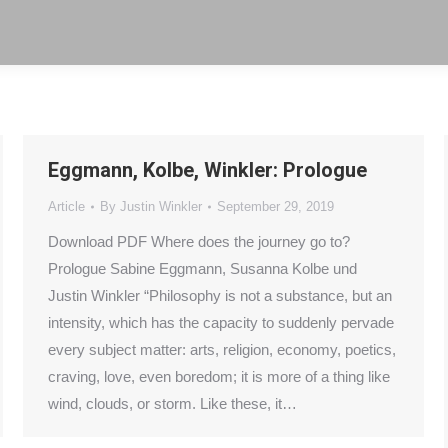
Eggmann, Kolbe, Winkler: Prologue
Article
By
Justin Winkler
September 29, 2019
Download PDF Where does the journey go to?
Prologue Sabine Eggmann, Susanna Kolbe und
Justin Winkler “Philosophy is not a substance, but an
intensity, which has the capacity to suddenly pervade
every subject matter: arts, religion, economy, poetics,
craving, love, even bore­dom; it is more of a thing like
wind, clouds, or storm. Like these, it…